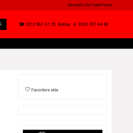
Karadeniz Oto Yedek Parça
☎ 0212 861 01 20
&nbsp
📱 0532 397 64 40
Favorilere ekle