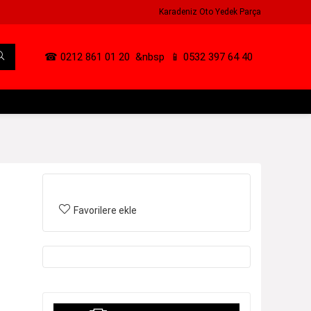
Karadeniz Oto Yedek Parça
☎ 0212 861 01 20
&nbsp
📱 0532 397 64 40
Favorilere ekle