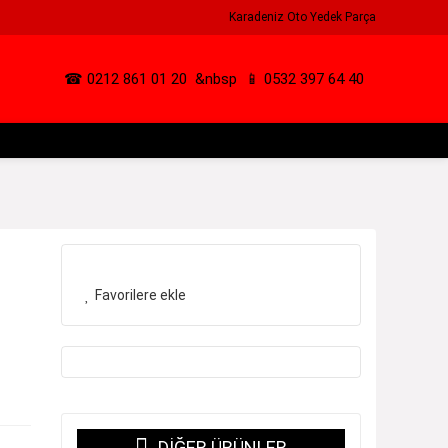
Karadeniz Oto Yedek Parça
☎ 0212 861 01 20
&nbsp
📱 0532 397 64 40
Favorilere ekle
DIĞER ÜRÜNLER